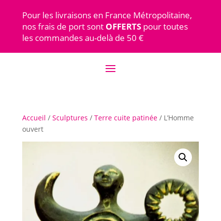
Pour les livraisons en France Métropolitaine,
nos frais de port sont
OFFERTS
pour toutes
les commandes au-delà de 50 €
Accueil
/
Sculptures
/
Terre cuite patinée
/ L’Homme
ouvert