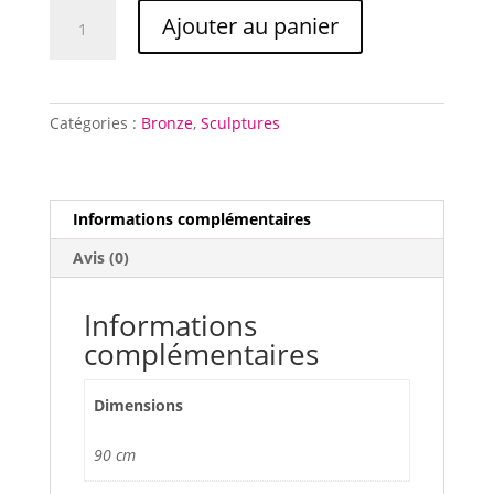
quantité
Ajouter au panier
de
Nativité
(patine
verte)
Catégories :
Bronze
,
Sculptures
Informations complémentaires
Avis (0)
Informations
complémentaires
Dimensions
90 cm