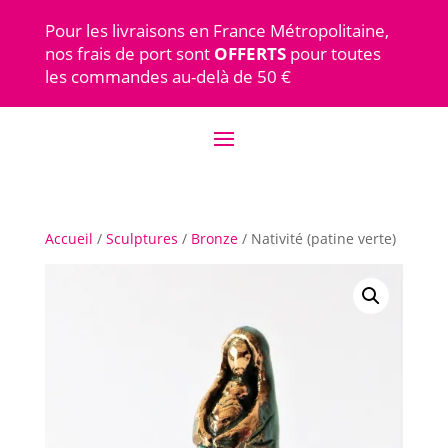
Pour les livraisons en France Métropolitaine,
nos frais de port sont
OFFERTS
pour toutes
les commandes au-delà de 50 €
Accueil
/
Sculptures
/
Bronze
/ Nativité (patine verte)