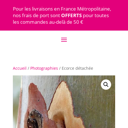
Pour les livraisons en France Métropolitaine,
nos frais de port sont
OFFERTS
pour toutes
les commandes au-delà de 50 €
Accueil
/
Photographies
/ Ecorce détachée