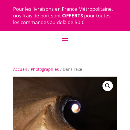
Pour les livraisons en France Métropolitaine,
nos frais de port sont
OFFERTS
pour toutes
les commandes au-delà de 50 €
Accueil
/
Photographies
/ Dans l’axe