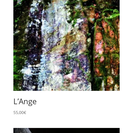
L’Ange
55,00
€