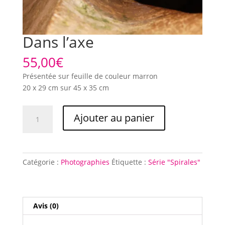
Dans l’axe
55,00
€
Présentée sur feuille de couleur marron
20 x 29 cm sur 45 x 35 cm
quantité
Ajouter au panier
de
Dans
l'axe
Catégorie :
Photographies
Étiquette :
Série "Spirales"
Avis (0)