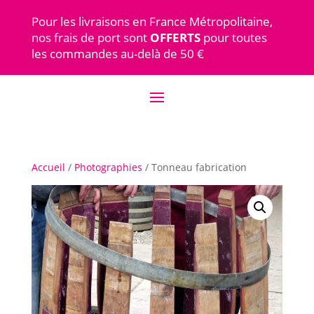
Pour les livraisons en France Métropolitaine,
nos frais de port sont
OFFERTS
pour toutes
les commandes au-delà de 50 €
Accueil
/
Photographies
/ Tonneau fabrication