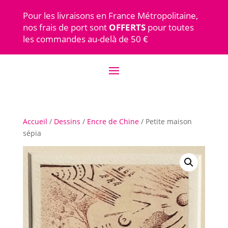
Pour les livraisons en France Métropolitaine,
nos frais de port sont
OFFERTS
pour toutes
les commandes au-delà de 50 €
Accueil
/
Dessins
/
Encre de Chine
/ Petite maison
sépia