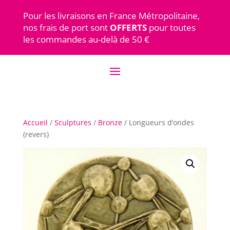
Pour les livraisons en France Métropolitaine,
nos frais de port sont
OFFERTS
pour toutes
les commandes au-delà de 50 €
Accueil
/
Sculptures
/
Bronze
/ Longueurs d’ondes
(revers)