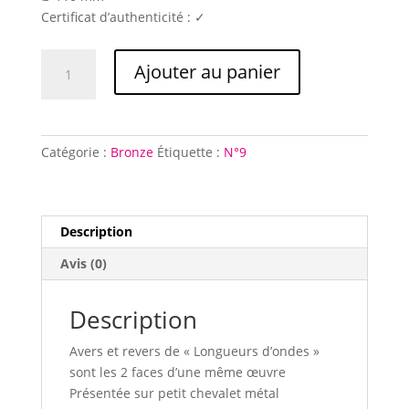
Certificat d’authenticité : ✓
quantité
Ajouter au panier
de
Longueurs
d'ondes
(revers)
Catégorie :
Bronze
Étiquette :
N°9
Description
Avis (0)
Description
Avers et revers de « Longueurs d’ondes »
sont les 2 faces d’une même œuvre
Présentée sur petit chevalet métal