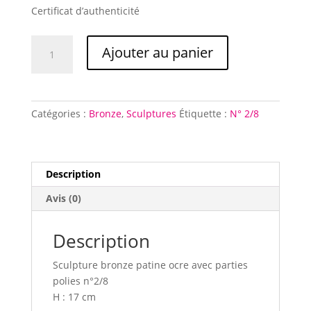
Certificat d’authenticité
quantité
Ajouter au panier
de
L'Enfant
d'Or
2
Catégories :
Bronze
,
Sculptures
Étiquette :
N° 2/8
Description
Avis (0)
Description
Sculpture bronze patine ocre avec parties
polies n°2/8
H : 17 cm