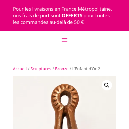
Pour les livraisons en France Métropolitaine,
nos frais de port sont
OFFERTS
pour toutes
les commandes au-delà de 50 €
Accueil
/
Sculptures
/
Bronze
/ L’Enfant d’Or 2