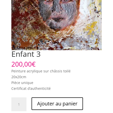
Enfant 3
200,00
€
Peinture acrylique sur châssis toilé
20x20cm
Pièce unique
Certificat d’authenticité
quantité
Ajouter au panier
de
Enfant