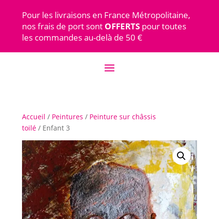
Pour les livraisons en France Métropolitaine,
nos frais de port sont
OFFERTS
pour toutes
les commandes au-delà de 50 €
Accueil
/
Peintures
/
Peinture sur châssis
toilé
/ Enfant 3