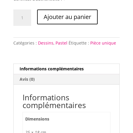
quantité
Ajouter au panier
de
BRJ
Paysage
Catégories :
Dessins
,
Pastel
Étiquette :
Pièce unique
Informations complémentaires
Avis (0)
Informations
complémentaires
Dimensions
25 × 18 cm