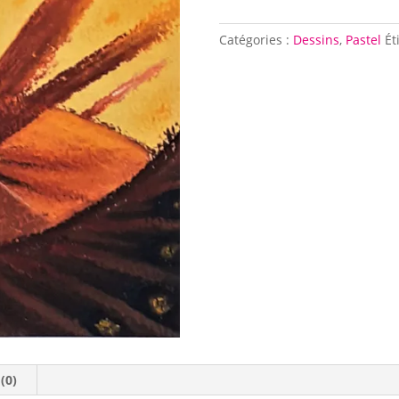
L'Arbre
Catégories :
Dessins
,
Pastel
Ét
 (0)