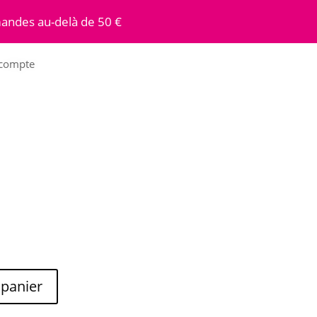
andes au-delà de 50 €
compte
 panier