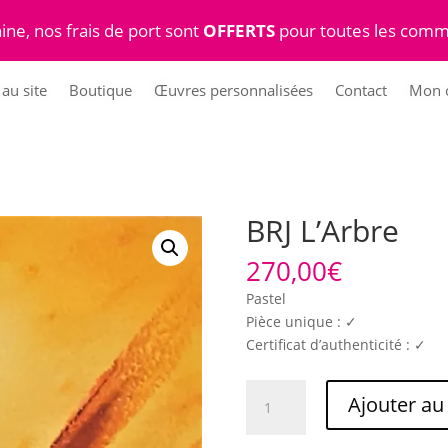
ine, nos frais de port sont
OFFERTS
pour toutes les comm
au site
Boutique
Œuvres personnalisées
Contact
Mon 
BRJ L’Arbre
270,00
€
Pastel
Pièce unique : ✓
Certificat d’authenticité : ✓
quantité
Ajouter au
de
BRJ